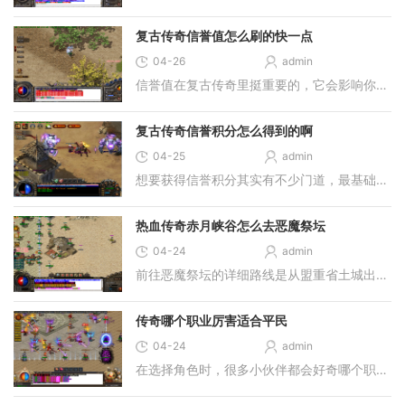
复古传奇信誉值怎么刷的快一点
04-26
admin
信誉值在复古传奇里挺重要的，它会影响你交易物品、使用仓库的功能，要是太低，很多便利都用不了。想快速刷起来，最靠谱的方法是积极参加游戏里的各种活动，比如焰火屠魔或者
复古传奇信誉积分怎么得到的啊
04-25
admin
想要获得信誉积分其实有不少门道，最基础的方法就是多参与游戏中的各类活动，比如去打打世界首领、挑战精英怪物，或者参与藏经峡谷、水晶珍宝战这些热闹的活动，在野外击败那
热血传奇赤月峡谷怎么去恶魔祭坛
04-24
admin
前往恶魔祭坛的详细路线是从盟重省土城出发，向西北方向移动找到白日门，在白日门地图中寻找丛林迷宫的入口，丛林迷宫的具体坐标约为三百五十二、二百四十二。通过丛林迷宫后
传奇哪个职业厉害适合平民
04-24
admin
在选择角色时，很多小伙伴都会好奇哪个职业既强大又适合资源有限的玩家。对于咱们这些不想投入太多的玩家来说，道士这个职业绝对是个值得考虑的选择。它有着相当不错的生存能