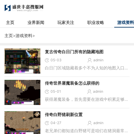
主页
业界新闻
玩家关注
职业攻略
游戏资料
主页
>
游戏资料
>
复古传奇白日门所有的隐藏地图
05-03
admin
白日门区域隐藏着多个不为人知的地图入口，这些入口通常位于不易察觉的角落或需要特定条件才能进入。丛林迷宫作为赤月峡谷的入口，其坐标位置隐藏着通往更深层区域的路径，玩
传奇世界屠魔装备怎么获得的
05-01
admin
获得屠魔装备，首先需要在游戏中积累足够的经验值和声望度，这是解锁高级副本和挑战任务的基础条件，只有满足这些条件才能接触获取屠魔装备的途径。玩家可以挑战如禁地魔王、
传奇白野猪刷新位置
04-27
admin
老兄弟们都知道白野猪可是咱们在猪洞最常遇到的明星级怪物，特别是在石墓七层，这里就是我们俗称的猪七，白野猪在这个区域刷新的频率相当高。除了猪七，封魔谷也是白野猪出没