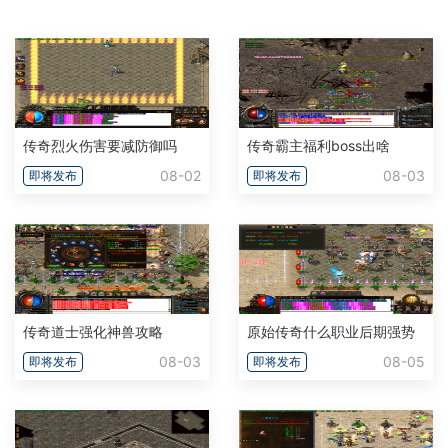
传奇烈火伤害要减防御吗
传奇霸主福利boss出啥
08-02
08-03
即将发布
即将发布
传奇道士强化神兽攻略
原始传奇什么职业后期强势
08-03
08-05
即将发布
即将发布