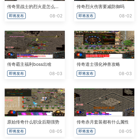
传奇里战士的烈火是怎么算的啊
传奇烈火伤害要减防御吗
08-02
08-02
即将发布
即将发布
传奇霸主福利boss出啥
传奇道士强化神兽攻略
08-03
08-03
即将发布
即将发布
原始传奇什么职业后期强势
传奇赤月套装都有什么属性
08-05
08-05
即将发布
即将发布