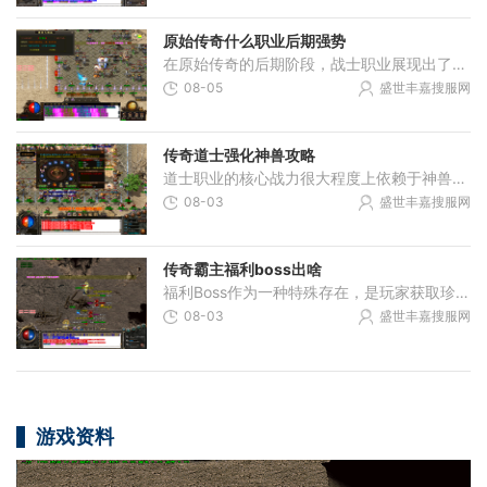
原始传奇什么职业后期强势
在原始传奇的后期阶段，战士职业展现出了强大的生存能力和高额爆发伤害的优势。战士凭借其高血量和防御力，能够在战斗中承受大量伤害，为队友创造安全的输出环境。虽然战士在
08-05
盛世丰嘉搜服网
传奇道士强化神兽攻略
道士职业的核心战力很大程度上依赖于神兽的强度，提升神兽能力需要从基础技能着手。召唤神兽技能的等级直接决定了召唤物的基础属性，技能等级越高，神兽的初始等级和战斗力就
08-03
盛世丰嘉搜服网
传奇霸主福利boss出啥
福利Boss作为一种特殊存在，是玩家获取珍贵装备、宝石和各类资源的关键途径。这些Boss通常隐藏在特定地图或区域内，挑战成功后不仅能够获得提升战力的必备道具，还有机会解锁更强
08-03
盛世丰嘉搜服网
游戏资料