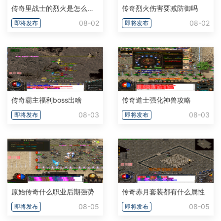
传奇里战士的烈火是怎么算的啊
传奇烈火伤害要减防御吗
08-02
08-02
即将发布
即将发布
传奇霸主福利boss出啥
传奇道士强化神兽攻略
08-03
08-03
即将发布
即将发布
原始传奇什么职业后期强势
传奇赤月套装都有什么属性
08-05
08-05
即将发布
即将发布