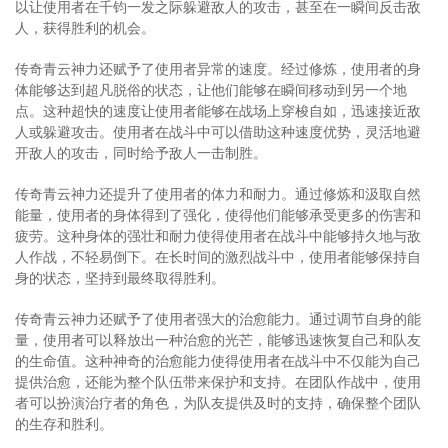
以让使用者在千钧一发之际躲避敌人的攻击，甚至在一瞬间反击敌
人，获得胜利的机会。
传奇青云神力还赋予了使用者异常的速度。经过修炼，使用者的身
体能够达到超凡脱俗的状态，让他们能够在瞬间移动到另一个地
点。这种超快的速度让使用者能够在战场上穿梭自如，迅速接近敌
人或躲避攻击。使用者在战斗中可以借助这种速度优势，灵活地避
开敌人的攻击，同时给予敌人一击制胜。
传奇青云神力还提升了使用者的体力和耐力。通过修炼和汲取自然
能量，使用者的身体得到了强化，使得他们能够承受更多的伤害和
疲劳。这种身体的强壮和耐力使得使用者在战斗中能够持久地与敌
人作战，不轻易倒下。在长时间的激烈战斗中，使用者能够保持自
身的状态，坚持到最终取得胜利。
传奇青云神力还赋予了使用者强大的治愈能力。通过调节自身的能
量，使用者可以释放出一种治愈的光芒，能够迅速恢复自己和队友
的生命值。这种神奇的治愈能力使得使用者在战斗中不仅能为自己
提供治愈，还能为整个队伍带来保护和支持。在团队作战中，使用
者可以扮演治疗者的角色，为队友提供及时的支持，确保整个团队
的生存和胜利。