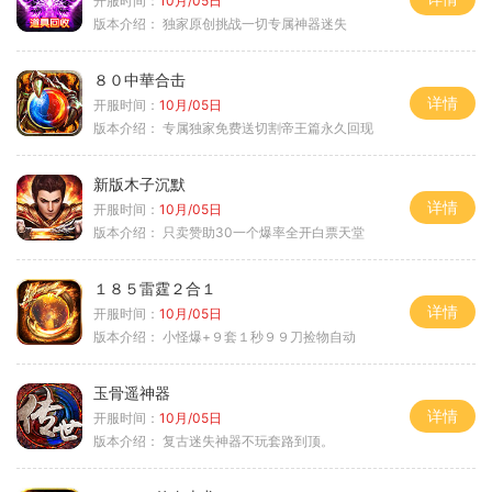
开服时间：
10月/05日
版本介绍：
独家原创挑战一切专属神器迷失
８０中華合击
详情
开服时间：
10月/05日
版本介绍：
专属独家免费送切割帝王篇永久回现
新版木子沉默
详情
开服时间：
10月/05日
版本介绍：
只卖赞助30一个爆率全开白票天堂
１８５雷霆２合１
详情
开服时间：
10月/05日
版本介绍：
小怪爆+９套１秒９９刀捡物自动
玉骨遥神器
详情
开服时间：
10月/05日
版本介绍：
复古迷失神器不玩套路到顶。