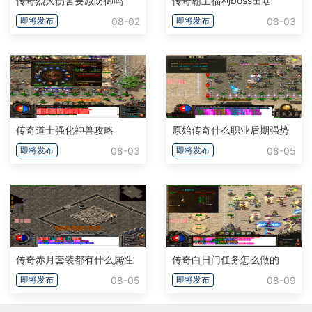
传奇烈火伤害要减防御吗
传奇霸主福利boss出啥
08-02
08-03
即将发布
即将发布
传奇道士强化神兽攻略
原始传奇什么职业后期强势
08-03
08-05
即将发布
即将发布
传奇赤月套装都有什么属性
传奇白日门任务怎么做的
08-05
08-09
即将发布
即将发布