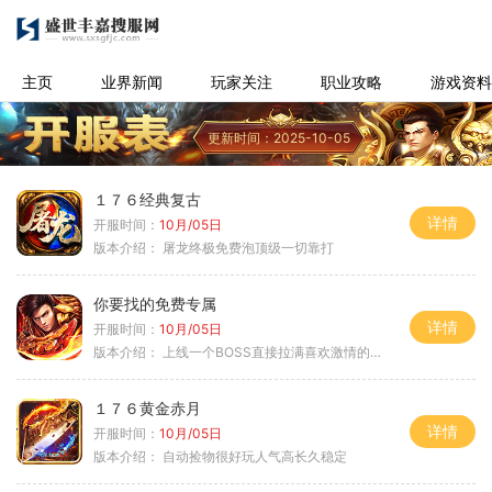
主页
业界新闻
玩家关注
职业攻略
游戏资料
更新时间：2025-10-05
１７６经典复古
详情
开服时间：
10月/05日
版本介绍：
屠龙终极免费泡顶级一切靠打
你要找的免费专属
详情
开服时间：
10月/05日
版本介绍：
上线一个BOSS直接拉满喜欢激情的朋友进
１７６黄金赤月
详情
开服时间：
10月/05日
版本介绍：
自动捡物很好玩人气高长久稳定