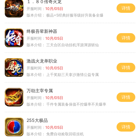
１．８０传奇火龙
详情
开服时间：
10月/05日
版本介绍：
极品+5经典好服等级好升装备全爆
终极吾辈新神器
详情
开服时间：
10月/05日
版本介绍：
三天合区自动挂机浑源渾源斩仙
激战火龙单职业
详情
开服时间：
10月/05日
版本介绍：
上千奖励三天拿沙激情公益专属
万劫主宰专属
详情
开服时间：
10月/05日
版本介绍：
千件专属装备保值不控爆率不关爆率
255大极品
详情
开服时间：
10月/05日
版本介绍：
免费自动捡取回収挂机